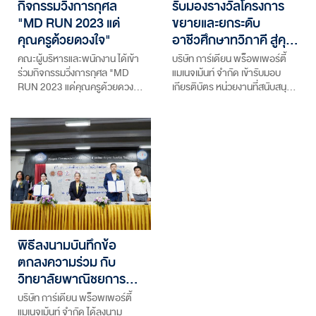
กิจกรรมวิ่งการกุศล
รับมองรางวัลโครงการ
"MD RUN 2023 แด่
ขยายและยกระดับ
คุณครูด้วยดวงใจ"
อาชีวศึกษาทวิภาคี สู่คุ…
คณะผู้บริหารและพนักงาน ได้เข้า
บริษัท การ์เดียน พร็อพเพอร์ตี้
ร่วมกิจกรรมวิ่งการกุศล "MD
แมเนจเม้นท์ จำกัด เข้ารับมอบ
RUN 2023 แด่คุณครูด้วยดวง…
เกียรติบัตร หน่วยงานที่สนับสนุ…
พิธีลงนามบันทึกข้อ
ตกลงความร่วม กับ
วิทยาลัยพาณิชยการ…
บริษัท การ์เดียน พร็อพเพอร์ตี้
แมเนจเม้นท์ จำกัด ได้ลงนาม