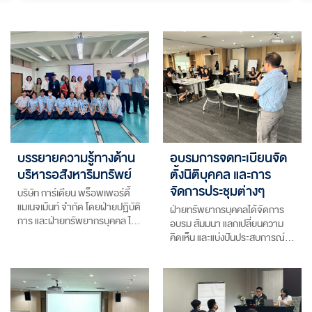
บรรยายความรู้ทางด้าน
อบรมการจดทะเบียนจัด
บริหารอสังหาริมทรัพย์
ตั้งนิติบุคคล และการ
จัดการประชุมต่างๆ
บริษัท การ์เดียน พร็อพเพอร์ตี้
แมเนจเม้นท์ จำกัด โดยฝ่ายปฏิบัติ
ฝ่ายทรัพยากรบุคคลได้จัดการ
การ และฝ่ายทรัพยากรบุคคล ไ…
อบรม สัมมนา แลกเปลี่ยนความ
คิดเห็น และแบ่งปันประสบการณ์…