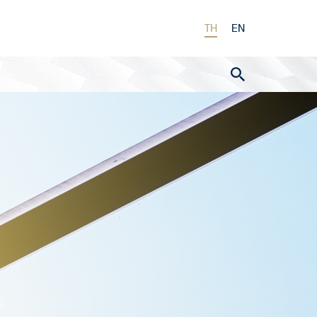
TH
EN