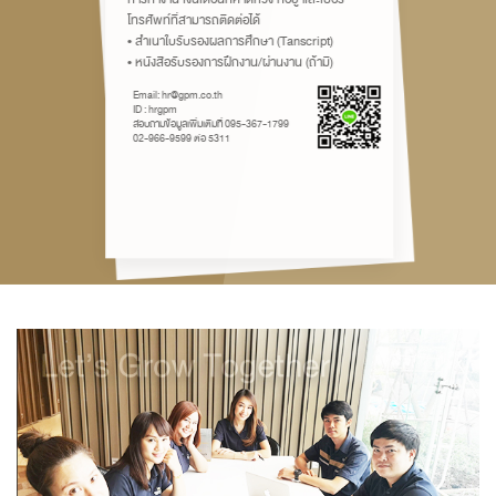
โทรศัพท์ที่สามารถติดต่อได้
• สำเนาใบรับรองผลการศึกษา (Tanscript)
• หนังสือรับรองการฝึกงาน/ผ่านงาน (ถ้ามี)
Email: hr@gpm.co.th
ID : hrgpm
สอบถามข้อมูลเพิ่มเติมที่ 095-367-1799
02-966-9599 ต่อ 5311